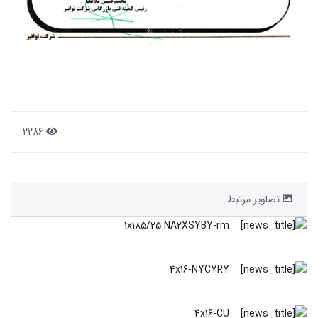
2286
تصاویر مرتبط
1x185/25 NA2XSYBY-rm
4x16-NYCYRY
4x16-CU