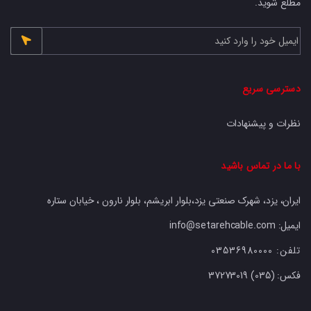
مطلع شوید.
دسترسی سریع
نظرات و پیشنهادات
با ما در تماس باشید
ایران، یزد، شهرک صنعتی یزد،بلوار ابریشم، بلوار نارون ، خیابان ستاره
ایمیل: info@setarehcable.com
تلفن:
03536980000
فکس:
37273019 (035)