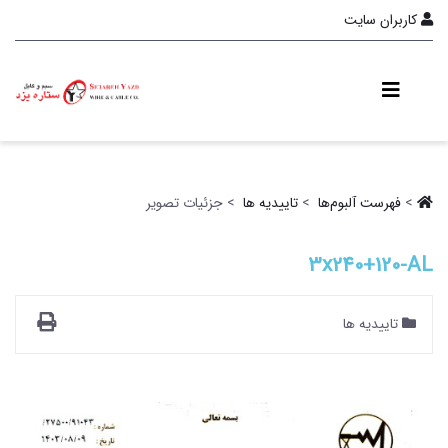
کاربران سایت
>
فهرست آلبو‌م‌ها ‏
>
تاییدیه ها ‏
> جزئیات تصویر
3x240+120-AL
تاییدیه ها