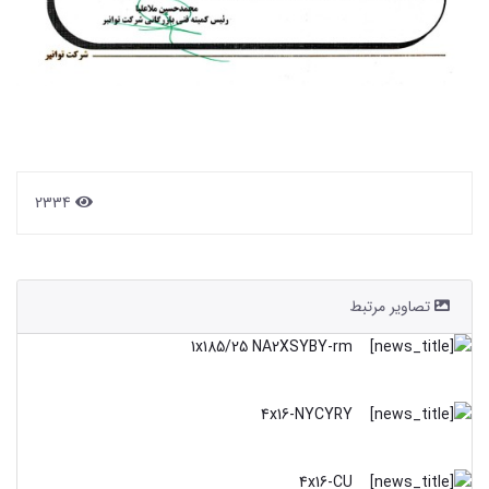
2334
تصاویر مرتبط
1x185/25 NA2XSYBY-rm
4x16-NYCYRY
4x16-CU