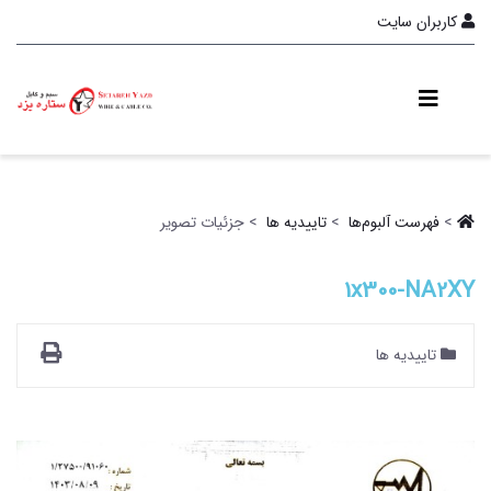
کاربران سایت
>
فهرست آلبو‌م‌ها ‏
>
تاییدیه ها ‏
> جزئیات تصویر
1x300-NA2XY
تاییدیه ها