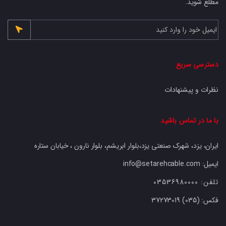
مطلع شوید.
دسترسی سریع
نظرات و پیشنهادات
با ما در تماس باشید
ایران، یزد، شهرک صنعتی یزد،بلوار ابریشم، بلوار نارون ، خیابان ستاره
ایمیل: info@setarehcable.com
تلفن:
03536980000
فکس:
37273019 (035)