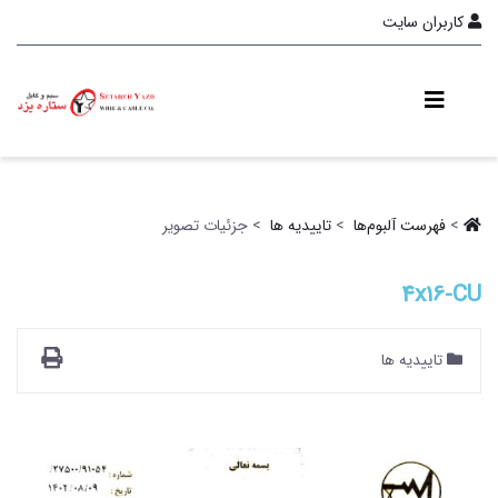
کاربران سایت
>
فهرست آلبو‌م‌ها ‏
>
تاییدیه ها ‏
> جزئیات تصویر
4x16-CU
تاییدیه ها