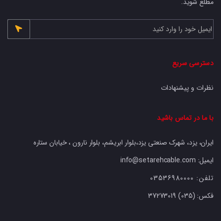
مطلع شوید.
دسترسی سریع
نظرات و پیشنهادات
با ما در تماس باشید
ایران، یزد، شهرک صنعتی یزد،بلوار ابریشم، بلوار نارون ، خیابان ستاره
ایمیل: info@setarehcable.com
تلفن:
03536980000
فکس:
37273019 (035)