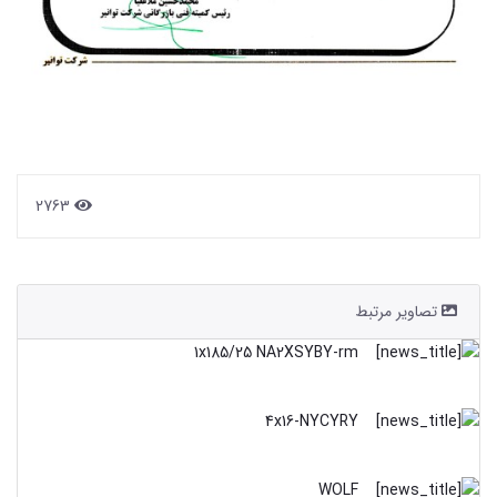
2763
تصاویر مرتبط
1x185/25 NA2XSYBY-rm
4x16-NYCYRY
WOLF