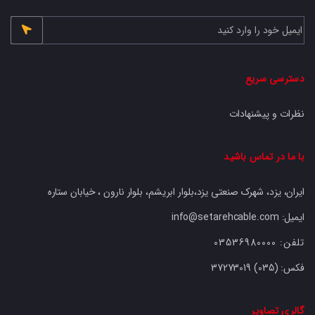
دسترسی سریع
نظرات و پیشنهادات
با ما در تماس باشید
ایران، یزد، شهرک صنعتی یزد،بلوار ابریشم، بلوار نارون ، خیابان ستاره
ایمیل: info@setarehcable.com
تلفن:
03536980000
فکس:
37273019 (035)
گالری تصاویر