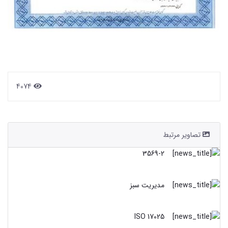
4074
تصاویر مرتبط
3569-2
مدیریت سبز
ISO 17025