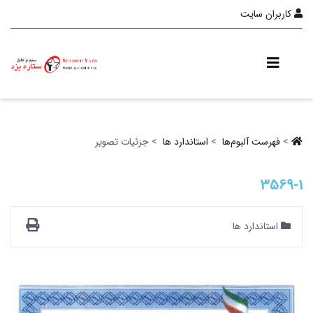
کاربران سایت
>
فهرست آلبو‌م‌ها ‏
>
استاندارد ها ‏
> جزئیات تصویر
3569-1
استاندارد ها