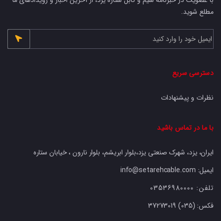
مطلع شوید.
دسترسی سریع
نظرات و پیشنهادات
با ما در تماس باشید
ایران، یزد، شهرک صنعتی یزد،بلوار ابریشم، بلوار نارون ، خیابان ستاره
ایمیل: info@setarehcable.com
تلفن:
03536980000
فکس:
37273019 (035)